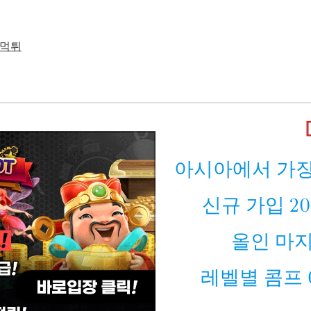
 먹튀
아시아에서 가장
신규 가입 20
올인 마지
레벨별 콤프 0