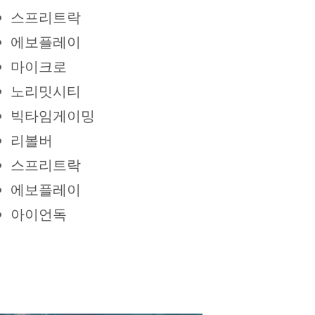
스프리트락
에보플레이
마이크로
노리밋시티
빅타임게이밍
리볼버
스프리트락
에보플레이
아이언독