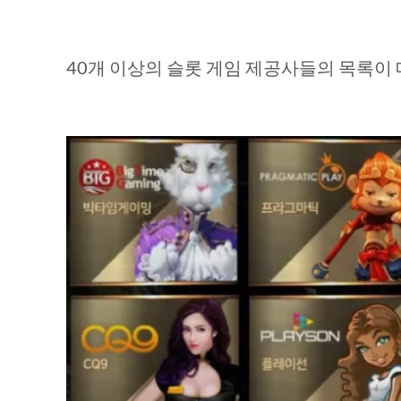
40개 이상의 슬롯 게임 제공사들의 목록이