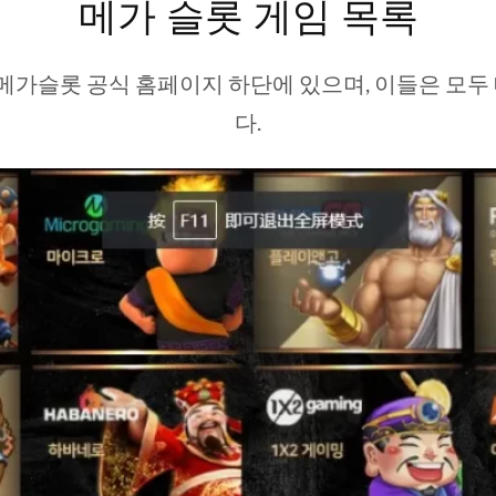
메가 슬롯 게임 목록
 메가슬롯 공식 홈페이지 하단에 있으며, 이들은 모
다.