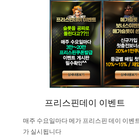
프리스핀데이 이벤트
매주 수요일마다 메가 프리스핀 데이 이벤
가 실시됩니다