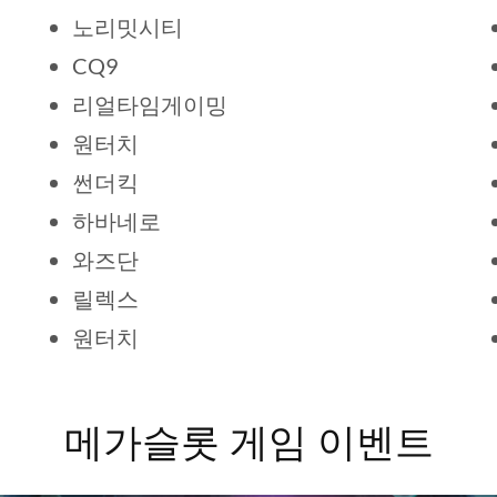
노리밋시티
CQ9
리얼타임게이밍
원터치
썬더킥
하바네로
와즈단
릴렉스
원터치
메가슬롯 게임 이벤트